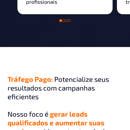
profissionais
t
Tráfego Pago:
Potencialize seus
resultados com campanhas
eficientes
Nosso foco é
gerar leads
qualificados e aumentar suas