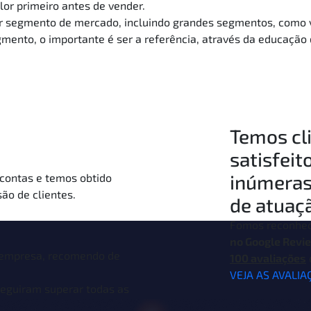
or primeiro antes de vender.
er segmento de mercado, incluindo grandes segmentos, como 
gmento, o importante é ser a referência, através da educação 
Temos cl
satisfeit
inúmeras
contas e temos obtido
são de clientes.
de atuaç
Fomos reconhec
no Google Revi
 empresa, recomendo de
100 avaliações
VEJA AS AVALIA
seguiram superar todas as
osso site, ficou