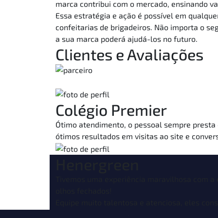
marca contribui com o mercado, ensinando val
Essa estratégia e ação é possível em qualqu
confeitarias de brigadeiros. Não importa o se
a sua marca poderá ajudá-los no futuro.
Clientes e Avaliações
Colégio Premier
Ótimo atendimento, o pessoal sempre presta 
ótimos resultados em visitas ao site e conver
Henergreen
Tivemos uma experiência maravilhosa com a
olhos fechados!
Equipe muito talentosa e atenciosa, eles con
nossas expectativas em relação ao design do n