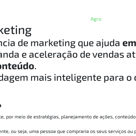
Home
Agência
O que fazemos
Agro
Contato
keting
cia de marketing que ajuda
em
nda e aceleração de vendas at
onteúdo
.
agem mais inteligente para o 
?
ite, por meio de estratégias, planejamento de ações, conteúdo
iente, ou seja, uma pessoa que compraria os seus serviços ou