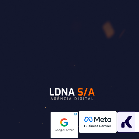
sensacional!!
Real 94
Uma empresa muito séria e comprometida, s
expectativas da empresa. Recomendamos mui