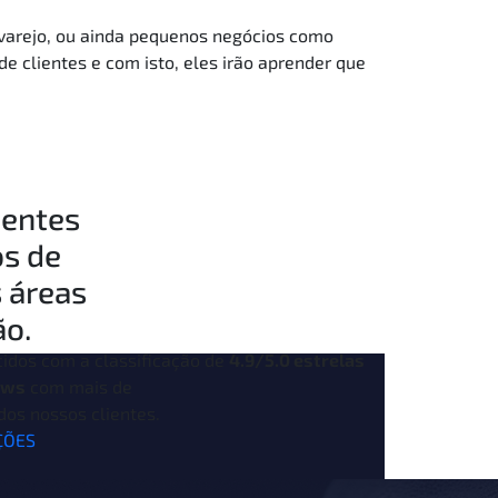
varejo, ou ainda pequenos negócios como
de clientes e com isto, eles irão aprender que
ientes
os de
 áreas
ão.
idos com a classificação de
4.9/5.0 estrelas
ews
com mais de
dos nossos clientes.
ÇÕES