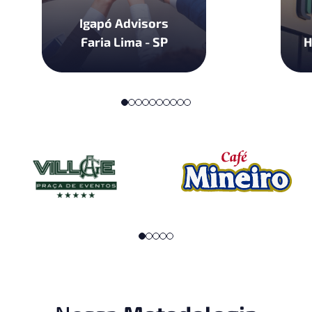
Igapó Advisors
Faria Lima - SP
H