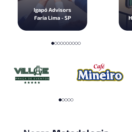
Igapó Advisors
Faria Lima - SP
H